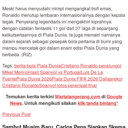
Meski harus menyudahi mimpi mengangkat trofi emas,
Ronaldo menutup lembaran internasionalnya dengan kepala
tegak. Penyerang legendaris ini mengakhiri kiprahnya
dengan catatan fantastis 11 gol dari 27 laga di sepanjang
keikutsertaannya di Piala Dunia. Ia juga mematri namanya
dalam sejarah sebagai pesepak bola pertama di bumi yang
mampu mencetak gol dalam enam edisi Piala Dunia yang
berbeda. (RIZ)
Tags:
berita bola Piala Dunia
Cristiano Ronaldo pensiun
gol
Mikel Merino
Hasil Spanyol vs Portugal
Luis De La
Fuente
Piala Dunia 2026
Piala Dunia FIFA 2026 Dallas
rekor
Cristiano Ronaldo
Spanyol lolos perempat final
Temukan berita terkini
Wartatangerang.com
di
Google
News
.
Untuk mengikuti silakan
klik tanda bintang*
Previous Post
Sambut Musim Baru, Carlos Pena Siapkan Skema