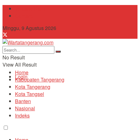
Tentang Kami
Contact
Minggu, 9 Agustus 2026
No Result
View All Result
Home
Login
Kabupaten Tangerang
Kota Tangerang
Kota Tangsel
Banten
Nasional
Indeks
Home