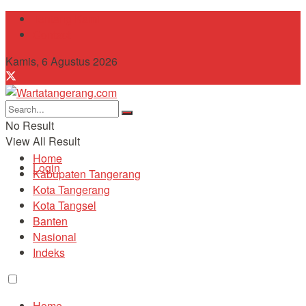
Tentang Kami
Contact
Kamis, 6 Agustus 2026
No Result
View All Result
Home
Login
Kabupaten Tangerang
Kota Tangerang
Kota Tangsel
Banten
Nasional
Indeks
Home