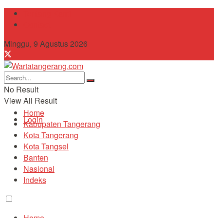
Tentang Kami
Contact
Minggu, 9 Agustus 2026
No Result
View All Result
Home
Login
Kabupaten Tangerang
Kota Tangerang
Kota Tangsel
Banten
Nasional
Indeks
Home