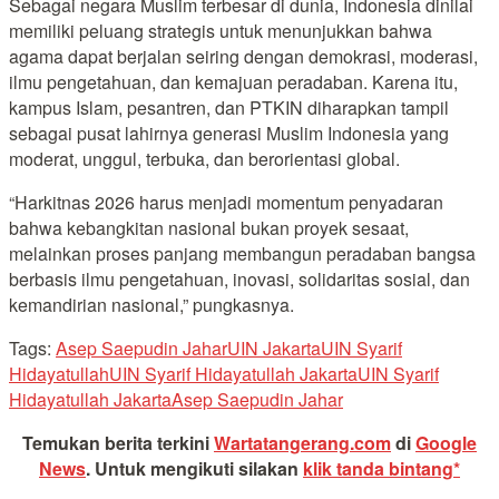
Sebagai negara Muslim terbesar di dunia, Indonesia dinilai
memiliki peluang strategis untuk menunjukkan bahwa
agama dapat berjalan seiring dengan demokrasi, moderasi,
ilmu pengetahuan, dan kemajuan peradaban. Karena itu,
kampus Islam, pesantren, dan PTKIN diharapkan tampil
sebagai pusat lahirnya generasi Muslim Indonesia yang
moderat, unggul, terbuka, dan berorientasi global.
“Harkitnas 2026 harus menjadi momentum penyadaran
bahwa kebangkitan nasional bukan proyek sesaat,
melainkan proses panjang membangun peradaban bangsa
berbasis ilmu pengetahuan, inovasi, solidaritas sosial, dan
kemandirian nasional,” pungkasnya.
Tags:
Asep Saepudin Jahar
UIN Jakarta
UIN Syarif
Hidayatullah
UIN Syarif Hidayatullah Jakarta
UIN Syarif
Hidayatullah JakartaAsep Saepudin Jahar
Temukan berita terkini
Wartatangerang.com
di
Google
News
.
Untuk mengikuti silakan
klik tanda bintang*