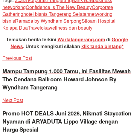
Tags:
acara korporasi Tangerang
Bank BJB
business
networking
Confidence is The New Beauty
Corporate
Gathering
hotel bisnis Tangerang Selatan
networking
bisnis
Ramada by Wyndham Serpong
Siloam Hospital
Kelapa Dua
Traveloka
wellness dan beauty
Temukan berita terkini
Wartatangerang.com
di
Google
News
.
Untuk mengikuti silakan
klik tanda bintang*
Previous Post
Mampu Tampung 1.000 Tamu, Ini Fasilitas Mewah
The Cendana Ballroom Howard Johnson By
Wyndham Tangerang
Next Post
Promo HOT DEALS Juni 2026, Nikmati Staycation
Nyaman di ARYADUTA Lippo Village dengan
Harga Spesial