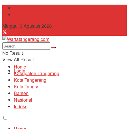
Tentang Kami
Contact
Minggu, 9 Agustus 2026
No Result
View All Result
Home
Login
Kabupaten Tangerang
Kota Tangerang
Kota Tangsel
Banten
Nasional
Indeks
Home