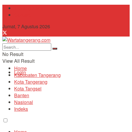
Tentang Kami
Contact
Jumat, 7 Agustus 2026
No Result
View All Result
Home
Login
Kabupaten Tangerang
Kota Tangerang
Kota Tangsel
Banten
Nasional
Indeks
Home