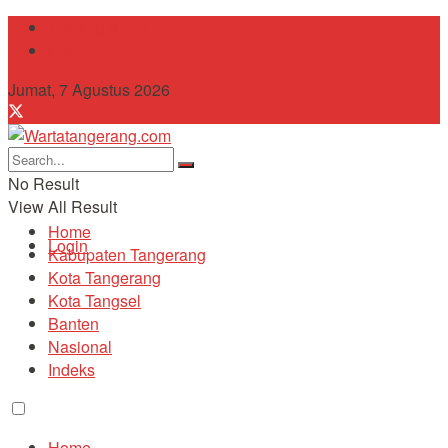
Tentang Kami
Contact
Jumat, 7 Agustus 2026
No Result
View All Result
Home
Login
Kabupaten Tangerang
Kota Tangerang
Kota Tangsel
Banten
Nasional
Indeks
Home