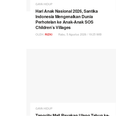
GAYA HIDUP
Hari Anak Nasional 2026, Santika
Indonesia Mengenalkan Dunia
Perhotelan ke Anak-Anak SOS
Children’s Villages
OLEH:
Rabu, 5 Agustus 2026 / 19:25 WIB
RIZKI
GAYA HIDUP
Tangcity Mall Rayakan Ulang Tahun ke-