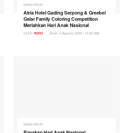
GAYA HIDUP
Atria Hotel Gading Serpong & Greebel
Gelar Family Coloring Competition
Meriahkan Hari Anak Nasional
OLEH:
Senin, 3 Agustus 2026 / 13:32 WIB
RIZKI
GAYA HIDUP
Rayakan Hari Anak Nasional,