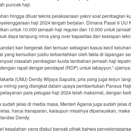
h puncak haji.
lahan hingga diluar teknis pelaksanaan yakni soal pembagian 
nyelenggaraan haji 2024 tengah berjalan. Dimana Pasal 9 UU 
sikan untuk 10.000 jamaah haji reguler dan 10.000 untuk jamaa
suk daya tampung mina yang over kapasitas dan kesiapan tekni
ndar) kan bergerak dari temuan sebagian kasus kecil keluhan
i yang kemudian justru terbantahkan oleh fakta di lapangan se
menyoal masalah pembagian kuota tambahan jemaah haji tepat
 dengan rapat dengar pendapat (RDP) untuk tabayyun,” ujarnya
rta (UMJ) Dendy Wijaya Saputra, pria yang juga terjun langs
isu miring yang diangkat dalam upaya pembentukan Pansus Haj
 pelayanan para petugas haji 2024 telah maksimal, dengan be
uga sudah jelas di media masa, Menteri Agama juga sudah jela
 jelas, harus transparan, kalaupun misalnya dipansuskan, maka
 tandas Dendy.
i kesalahan yang diakui banyak pihak bahwa penyelenggaraan I