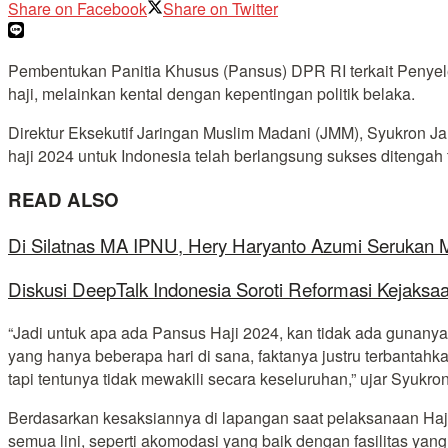
Share on Facebook
Share on Twitter
Pembentukan Panitia Khusus (Pansus) DPR RI terkait Penyele
haji, melainkan kental dengan kepentingan politik belaka.
Direktur Eksekutif Jaringan Muslim Madani (JMM), Syukron 
haji 2024 untuk Indonesia telah berlangsung sukses ditengah
READ ALSO
Di Silatnas MA IPNU, Hery Haryanto Azumi Serukan
Diskusi DeepTalk Indonesia Soroti Reformasi Kejaks
“Jadi untuk apa ada Pansus Haji 2024, kan tidak ada guna
yang hanya beberapa hari di sana, faktanya justru terbanta
tapi tentunya tidak mewakili secara keseluruhan,” ujar Syu
Berdasarkan kesaksiannya di lapangan saat pelaksanaan Haji
semua lini, seperti akomodasi yang baik dengan fasilitas y