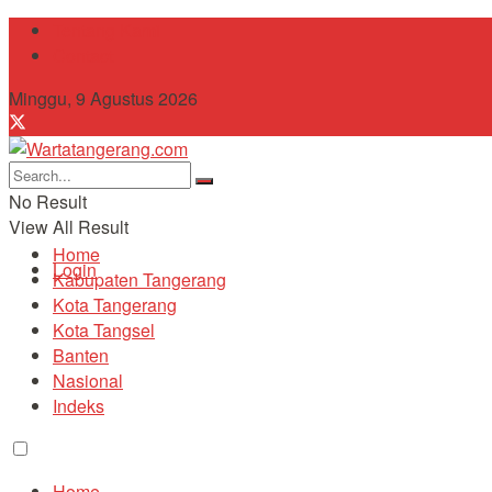
Tentang Kami
Contact
Minggu, 9 Agustus 2026
No Result
View All Result
Home
Login
Kabupaten Tangerang
Kota Tangerang
Kota Tangsel
Banten
Nasional
Indeks
Home