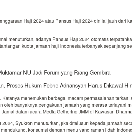
nggaraan Haji 2024 atau Pansus Haji 2024 dinilai jauh dari 
Jamal menuturkan, adanya Pansus Haji 2024 otomatis terpatah
 tantangan kuota jamaah haji Indonesia terbanyak sepanjang se
 Muktamar NU Jadi Forum yang Riang Gembira
aan, Proses Hukum Febrie Adriansyah Harus Dikawal Hi
nya. Katanya menemukan berbagai macam permasalahan terkait
hkan oleh banyaknya pengakuan jamaah yang merasa terlayani 
kron Jamal dalam acara Media Gethering JMM di Kawasan Dharma
 2024, Syukron menuturkan, jika ditelusuri kepada jamaah sec
ang mendukung, konsumsi dengan menu yang ramah lidah Indones