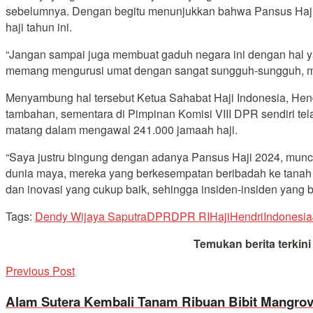
sebelumnya. Dengan begitu menunjukkan bahwa Pansus Haji 
haji tahun ini.
“Jangan sampai juga membuat gaduh negara ini dengan hal ya
memang mengurusi umat dengan sangat sungguh-sungguh, meng
Menyambung hal tersebut Ketua Sahabat Haji Indonesia, Hen
tambahan, sementara di Pimpinan Komisi VIII DPR sendiri te
matang dalam mengawal 241.000 jamaah haji.
“Saya justru bingung dengan adanya Pansus Haji 2024, munc
dunia maya, mereka yang berkesempatan beribadah ke tanah su
dan inovasi yang cukup baik, sehingga insiden-insiden yang bi
Tags:
Dendy Wijaya Saputra
DPR
DPR RI
Haji
Hendri
Indonesia
Temukan berita terkin
Previous Post
Alam Sutera Kembali Tanam Ribuan Bibit Mangrov