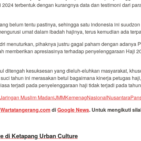
2024 terbentuk dengan kurangnya data dan testimoni dari pa
ng belum tentu pastinya, sehingga satu indonesia ini suudzo
urusi umat dalam ibadah hajinya, terus kemudian ada terpaan
dri menuturkan, pihaknya justru gagal paham dengan adanya 
lah memberikan apresiasinya terhadap penyelenggaraan Haji 20
ul ditengah kesuksesan yang dieluh-eluhkan masyarakat, khus
ci tahun ini merasakan betul bagaimana kinerja petugas haji,
asa terjadi pada penyelenggaraan haji tidak terjadi pada tahun
Jaringan Muslim Madani
JMM
Kemenag
Nasional
Nusantara
Pans
i
Wartatangerang.com
di
Google News
.
Untuk mengikuti sil
e di Ketapang Urban Culture