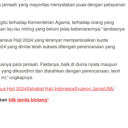
ra jamaah yang mayoritas menyatakan puas dengan pelayanan
n gitu terhadap Kementerian Agama, terhadap orang yang
 isu-isu miring yang belum jelas kebenarannya,” tandasnya.
Pansus Haji 2024 yang teranyar mempersoalkan kuota
24 yang dinilai telah sukses ditengah perencanaan yang
usnya para jamaah. Faktanya, baik di dunia nyata maupun
 yang dikoordinir dan diarahkan dengan perencanaan, teori
 ini,” ungkapnya.
us Haji 2024
Sahabat Haji Indonesia
Syukron Jamal
UMJ
akan
klik tanda bintang*