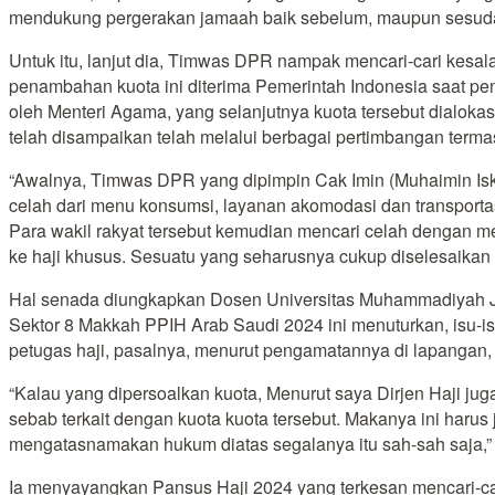
mendukung pergerakan jamaah baik sebelum, maupun sesuda
Untuk itu, lanjut dia, Timwas DPR nampak mencari-cari kesa
penambahan kuota ini diterima Pemerintah Indonesia saat pe
oleh Menteri Agama, yang selanjutnya kuota tersebut dialoka
telah disampaikan telah melalui berbagai pertimbangan terma
“Awalnya, Timwas DPR yang dipimpin Cak Imin (Muhaimin Iska
celah dari menu konsumsi, layanan akomodasi dan transportas
Para wakil rakyat tersebut kemudian mencari celah dengan 
ke haji khusus. Sesuatu yang seharusnya cukup diselesaikan
Hal senada diungkapkan Dosen Universitas Muhammadiyah Jaka
Sektor 8 Makkah PPIH Arab Saudi 2024 ini menuturkan, isu-
petugas haji, pasalnya, menurut pengamatannya di lapangan,
“Kalau yang dipersoalkan kuota, Menurut saya Dirjen Haji j
sebab terkait dengan kuota kuota tersebut. Makanya ini harus
mengatasnamakan hukum diatas segalanya itu sah-sah saja,”
Ia menyayangkan Pansus Haji 2024 yang terkesan mencari-car