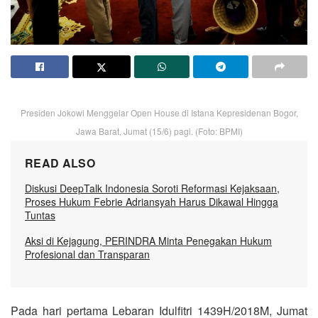
Presiden Jokowi Menggelar Open House di Istana Kepresidenan Bogor,
Jawa Barat, Jumat (15/6) pagi. (Foto: BPMI)
READ ALSO
Diskusi DeepTalk Indonesia Soroti Reformasi Kejaksaan,
Proses Hukum Febrie Adriansyah Harus Dikawal Hingga
Tuntas
Aksi di Kejagung, PERINDRA Minta Penegakan Hukum
Profesional dan Transparan
Pada hari pertama Lebaran Idulfitri 1439H/2018M, Jumat