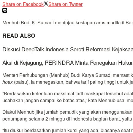
Share on Facebook
Share on Twitter
Menhub Budi K. Sumadi meninjau kesiapan arus mudik di Ban
READ ALSO
Diskusi DeepTalk Indonesia Soroti Reformasi Kejaks
Aksi di Kejagung, PERINDRA Minta Penegakan Hukum
Menteri Perhubungan (Menhub) Budi Karya Sumadi memastika
hoax
(palsu). Ia menegaskan, bahwa tarif paling tinggi untuk 
“Berdasarkan ketentuan maksimal tarif maskapai tersebut ad
usahakan jangan sampai ke batas atas,” kata Menhub usai me
Diakui Menhub jika jumlah pemudik yang akan menggunakan j
penumpang selama 2 minggu di Indonesia bagian barat, yaitu 
“Itu diukur berdasarkan jumlah kursi yang ada, biasanya seat i