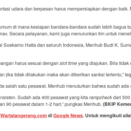
portasi udara dan berpesan harus mempersiapkan dengan bai
 umum di mana kesiapan bandara-bandara sudah lebih bagus ba
nav. Secara pelayanan, kami juga menurunkan tim untuk menelit
ional Soekarno Hatta dan seluruh Indonesia, Menhub Budi K. S
bangan harus sesuai dengan
slot time
yang diajukan. Bila tidak
n jika tidak dilakukan maka akan diberikan sanksi tertentu,” t
a salah satu pesawat. Menhub menuturkan bahwa sudah ada 40
nsisten. Sudah ada 400 pesawat yang kita
rampcheck
dari 500
an 90 pesawat dalam 1-2 hari,” pungkas Menhub.
(BKIP Keme
i
Wartatangerang.com
di
Google News
.
Untuk mengikuti sil