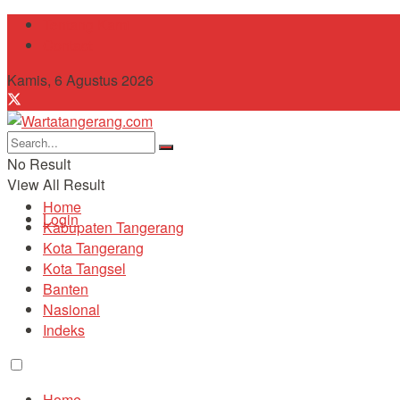
Tentang Kami
Contact
Kamis, 6 Agustus 2026
No Result
View All Result
Home
Login
Kabupaten Tangerang
Kota Tangerang
Kota Tangsel
Banten
Nasional
Indeks
Home