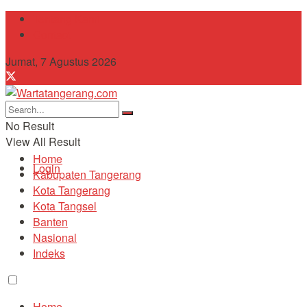
Tentang Kami
Contact
Jumat, 7 Agustus 2026
No Result
View All Result
Home
Login
Kabupaten Tangerang
Kota Tangerang
Kota Tangsel
Banten
Nasional
Indeks
Home