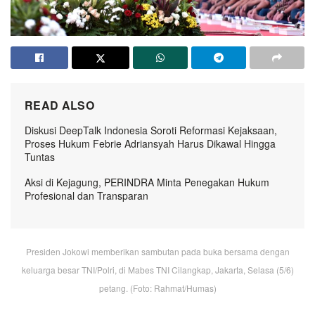
READ ALSO
Diskusi DeepTalk Indonesia Soroti Reformasi Kejaksaan,
Proses Hukum Febrie Adriansyah Harus Dikawal Hingga
Tuntas
Aksi di Kejagung, PERINDRA Minta Penegakan Hukum
Profesional dan Transparan
Presiden Jokowi memberikan sambutan pada buka bersama dengan
keluarga besar TNI/Polri, di Mabes TNI Cilangkap, Jakarta, Selasa (5/6)
petang. (Foto: Rahmat/Humas)