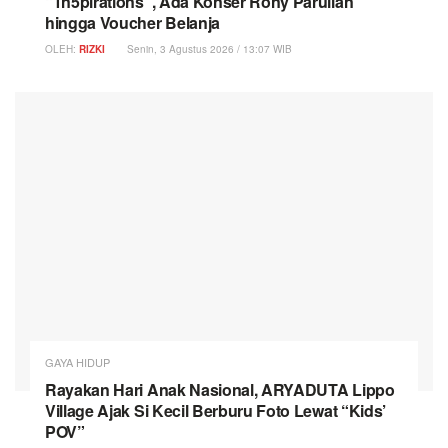
“1n5pirations”, Ada Konser Rony Parulian
hingga Voucher Belanja
OLEH:
RIZKI
Senin, 3 Agustus 2026 / 13:07 WIB
GAYA HIDUP
Rayakan Hari Anak Nasional, ARYADUTA Lippo
Village Ajak Si Kecil Berburu Foto Lewat “Kids’
POV”