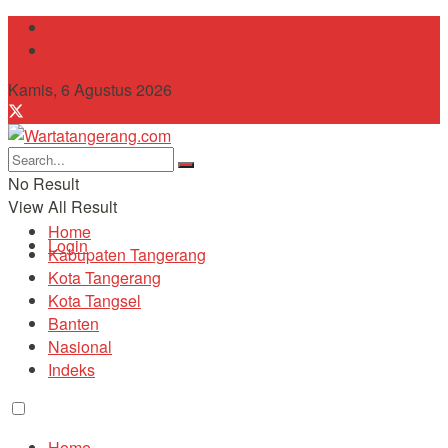
Tentang Kami
Contact
Kamis, 6 Agustus 2026
No Result
View All Result
Home
Login
Kabupaten Tangerang
Kota Tangerang
Kota Tangsel
Banten
Nasional
Indeks
Home