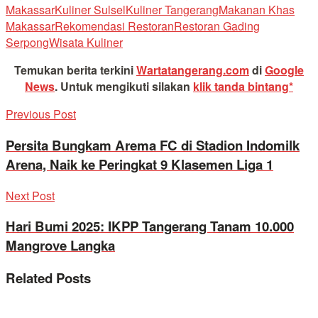
Makassar
Kuliner Sulsel
Kuliner Tangerang
Makanan Khas
Makassar
Rekomendasi Restoran
Restoran Gading
Serpong
Wisata Kuliner
Temukan berita terkini
Wartatangerang.com
di
Google
News
.
Untuk mengikuti silakan
klik tanda bintang*
Previous Post
Persita Bungkam Arema FC di Stadion Indomilk
Arena, Naik ke Peringkat 9 Klasemen Liga 1
Next Post
Hari Bumi 2025: IKPP Tangerang Tanam 10.000
Mangrove Langka
Related
Posts