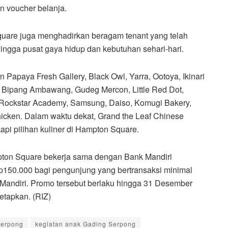
 voucher belanja.
uare juga menghadirkan beragam tenant yang telah
, hingga pusat gaya hidup dan kebutuhan sehari-hari.
n Papaya Fresh Gallery, Black Owl, Yarra, Ootoya, Ikinari
 Bipang Ambawang, Gudeg Mercon, Little Red Dot,
i, Rockstar Academy, Samsung, Daiso, Komugi Bakery,
icken. Dalam waktu dekat, Grand the Leaf Chinese
pi pilihan kuliner di Hampton Square.
ton Square bekerja sama dengan Bank Mandiri
p150.000 bagi pengunjung yang bertransaksi minimal
 Mandiri. Promo tersebut berlaku hingga 31 Desember
etapkan. (RIZ)
Serpong
kegiatan anak Gading Serpong