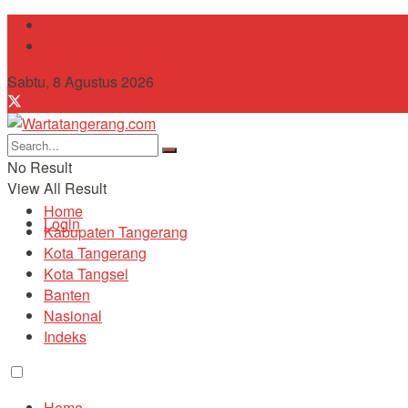
Tentang Kami
Contact
Sabtu, 8 Agustus 2026
No Result
View All Result
Home
Login
Kabupaten Tangerang
Kota Tangerang
Kota Tangsel
Banten
Nasional
Indeks
Home