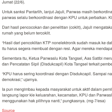
Jumat (22/6).
Untuk sanksi Pantarlih, lanjut Jajuli, Panwas masih berkord
panwas selalu berkoordinasi dengan KPU untuk perbaikan. Kita
Dari hasil pencocokan dan penelitian (coklit), Jajuli menga
rumah yang belum tercoklit.
“Hasil dari pencoklitan KTP nonelektronik sudah masuk ke daf
itu harus segera membuat dengan resi. Agar mereka mendapatk
Sementara itu, Ketua Panwaslu Kota Tangsel, Aas Satibi m
dan Pencatatan Sipil (Disdukcapil) Kota Tangsel terkait pemb
“KPU harus sering koordinasi dengan Disdukcapil. Sampai nan
demokrasi,” ujarnya.
Ia pun mengimbau kepada masyarakat untuk aktif dalam pemil
langsung lapor kle keluarahan, kecamatan, KPU dan Panwaslu
menggunakan hak pilihnya nanti,” pungkasnya. (mg-7/esa)
Source