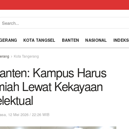
NGERANG
KOTA TANGSEL
BANTEN
NASIONAL
INDEKS
erang
Kota Tangerang
nten: Kampus Harus
lmiah Lewat Kekayaan
elektual
asa, 12 Mei 2026 / 22:26 WIB