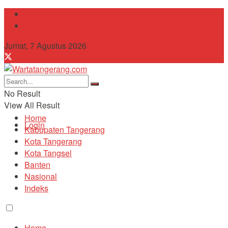
Tentang Kami
Contact
Jumat, 7 Agustus 2026
No Result
View All Result
Home
Login
Kabupaten Tangerang
Kota Tangerang
Kota Tangsel
Banten
Nasional
Indeks
Home