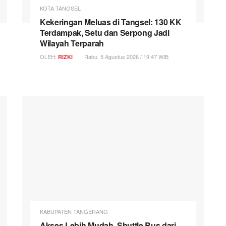
KOTA TANGSEL
Kekeringan Meluas di Tangsel: 130 KK
Terdampak, Setu dan Serpong Jadi
Wilayah Terparah
OLEH:
Rabu, 5 Agustus 2026 / 19:47 WIB
RIZKI
KABUPATEN TANGERANG
Akses Lebih Mudah, Shuttle Bus dari