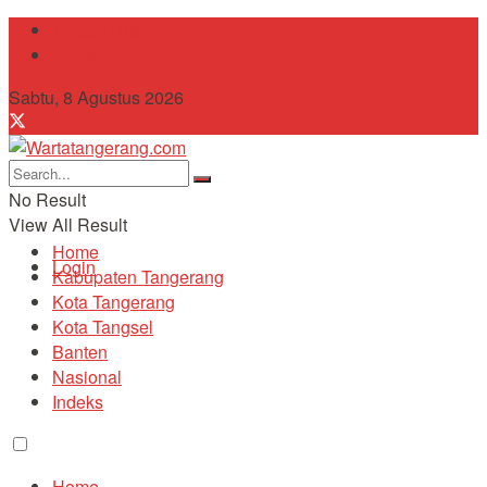
Tentang Kami
Contact
Sabtu, 8 Agustus 2026
No Result
View All Result
Home
Login
Kabupaten Tangerang
Kota Tangerang
Kota Tangsel
Banten
Nasional
Indeks
Home