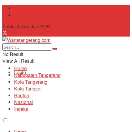
Tentang Kami
Contact
Sabtu, 8 Agustus 2026
No Result
View All Result
Home
Login
Kabupaten Tangerang
Kota Tangerang
Kota Tangsel
Banten
Nasional
Indeks
Home