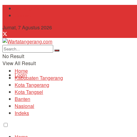
Tentang Kami
Contact
Jumat, 7 Agustus 2026
No Result
View All Result
Home
Login
Kabupaten Tangerang
Kota Tangerang
Kota Tangsel
Banten
Nasional
Indeks
Home