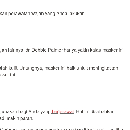
alkan perawatan wajah yang Anda lakukan.
ah lainnya, dr. Debbie Palmer hanya yakin kalau masker ini
ah kulit. Untungnya, masker ini baik untuk meningkatkan
ker ini.
digunakan bagi Anda yang
berjerawat
. Hal ini disebabkan
adi makin parah.
Caranya dengan menempelkan masker di kulit pipi, dan lihat