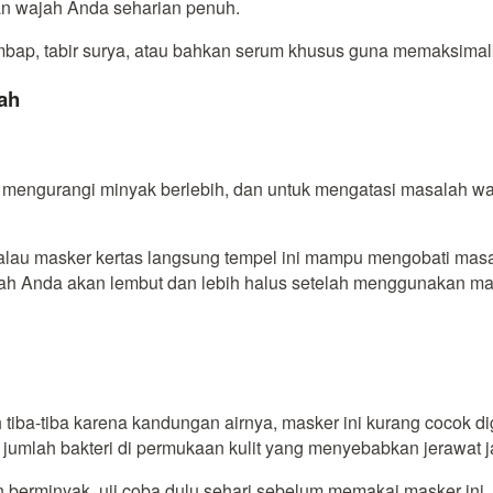
kan wajah Anda seharian penuh.
lembap, tabir surya, atau bahkan serum khusus guna memaksim
ah
 mengurangi minyak berlebih, dan untuk mengatasi masalah waj
lau masker kertas langsung tempel ini mampu mengobati masal
wajah Anda akan lembut dan lebih halus setelah menggunakan mas
 tiba-tiba karena kandungan airnya, masker ini kurang cocok 
 jumlah bakteri di permukaan kulit yang menyebabkan jerawat j
 berminyak, uji coba dulu sehari sebelum memakai masker ini. 