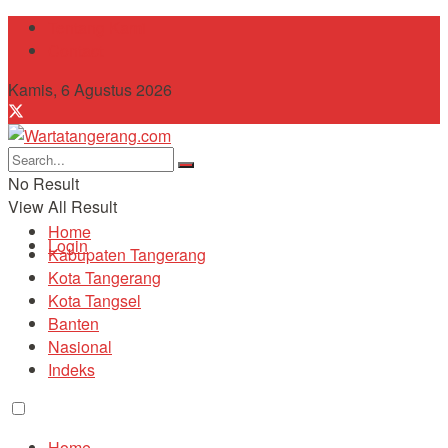
Tentang Kami
Contact
Kamis, 6 Agustus 2026
No Result
View All Result
Home
Login
Kabupaten Tangerang
Kota Tangerang
Kota Tangsel
Banten
Nasional
Indeks
Home