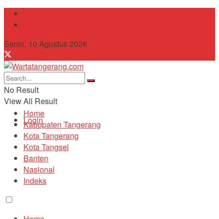
Tentang Kami
Contact
Senin, 10 Agustus 2026
No Result
View All Result
Home
Login
Kabupaten Tangerang
Kota Tangerang
Kota Tangsel
Banten
Nasional
Indeks
Home