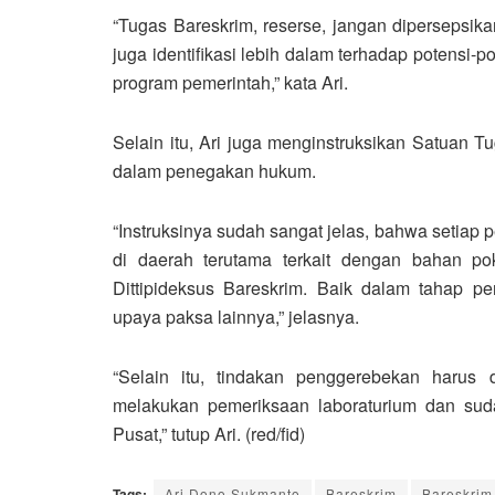
“Tugas Bareskrim, reserse, jangan dipersepsi
juga identifikasi lebih dalam terhadap potensi-
program pemerintah,” kata Ari.
Selain itu, Ari juga menginstruksikan Satuan 
dalam penegakan hukum.
“Instruksinya sudah sangat jelas, bahwa setiap
di daerah terutama terkait dengan bahan pok
Dittipideksus Bareskrim. Baik dalam tahap p
upaya paksa lainnya,” jelasnya.
“Selain itu, tindakan penggerebekan harus
melakukan pemeriksaan laboraturium dan su
Pusat,” tutup Ari. (red/fid)
Tags:
Ari Dono Sukmanto
Bareskrim
Bareskrim 