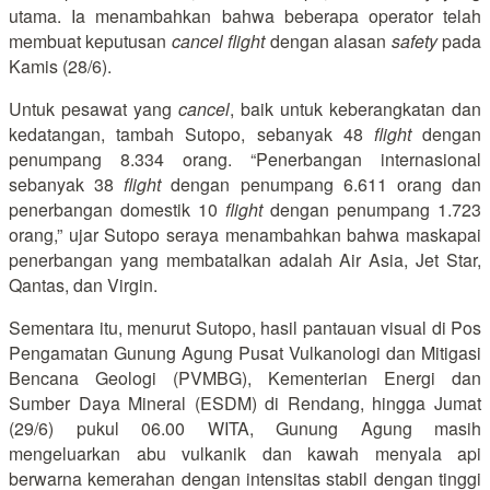
utama. Ia menambahkan bahwa beberapa operator telah
membuat keputusan
cancel flight
dengan alasan
safety
pada
Kamis (28/6).
Untuk pesawat yang
cancel
, baik untuk keberangkatan dan
kedatangan, tambah Sutopo, sebanyak 48
flight
dengan
penumpang 8.334 orang. “Penerbangan internasional
sebanyak 38
flight
dengan penumpang 6.611 orang dan
penerbangan domestik 10
flight
dengan penumpang 1.723
orang,” ujar Sutopo seraya menambahkan bahwa maskapai
penerbangan yang membatalkan adalah Air Asia, Jet Star,
Qantas, dan Virgin.
Sementara itu, menurut Sutopo, hasil pantauan visual di Pos
Pengamatan Gunung Agung Pusat Vulkanologi dan Mitigasi
Bencana Geologi (PVMBG), Kementerian Energi dan
Sumber Daya Mineral (ESDM) di Rendang, hingga Jumat
(29/6) pukul 06.00 WITA, Gunung Agung masih
mengeluarkan abu vulkanik dan kawah menyala api
berwarna kemerahan dengan intensitas stabil dengan tinggi