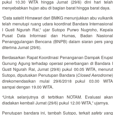
pukul 10.30 WITA hingga Jumat (29/6) dini hari telah
menyebabkan hujan abu di bagian barat hingga barat daya.
“Data satelit Himawari dari BMKG menunjukkan abu vulkanik
telah menutupi ruang udara koordinat Bandara Internasional
I Gusti Ngurah Rai,” ujar Sutopo Purwo Nugroho, Kepala
Pusat Data Informasi dan Humas, Badan Nasional
Penanggulangan Bencana (BNPB) dalam siaran pers yang
diterima Jumat (29/6).
Berdasarkan Rapat Koordinasi Penanganan Dampak Erupsi
Gunung Agung terhadap operasi penerbangan di Bandara I
Gusti Ngurah Rai, Jumat (29/6) pukul 00.05 WITA, menurut
Sutopo, diputuskan Penutupan Bandara (
Closed Aerodrome
)
direkomendasikan mulai 29/6/2018 pukul 03.00 WITA
sampai dengan 19.00 WITA.
“Untuk selanjutnya di terbitkan NOTAM. Evaluasi akan
diadakan kembali Jumat (29/6) pukul 12.00 WITA,” ujarnya.
Penutupan bandara ini, tambah Sutopo, terkait
safety
yang