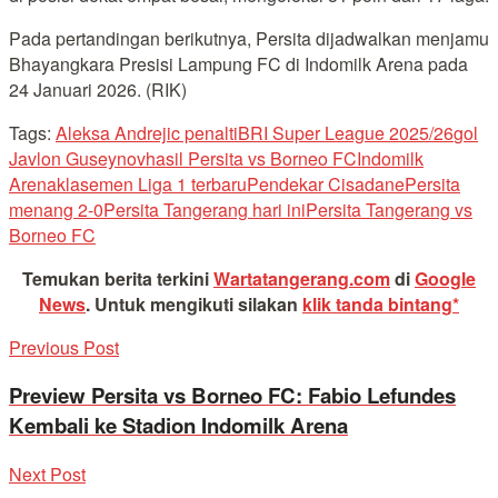
Pada pertandingan berikutnya, Persita dijadwalkan menjamu
Bhayangkara Presisi Lampung FC di Indomilk Arena pada
24 Januari 2026. (RIK)
Tags:
Aleksa Andrejic penalti
BRI Super League 2025/26
gol
Javlon Guseynov
hasil Persita vs Borneo FC
Indomilk
Arena
klasemen Liga 1 terbaru
Pendekar Cisadane
Persita
menang 2-0
Persita Tangerang hari ini
Persita Tangerang vs
Borneo FC
Temukan berita terkini
Wartatangerang.com
di
Google
News
.
Untuk mengikuti silakan
klik tanda bintang*
Previous Post
Preview Persita vs Borneo FC: Fabio Lefundes
Kembali ke Stadion Indomilk Arena
Next Post