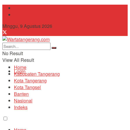
Tentang Kami
Contact
Minggu, 9 Agustus 2026
No Result
View All Result
Home
Login
Kabupaten Tangerang
Kota Tangerang
Kota Tangsel
Banten
Nasional
Indeks
Home