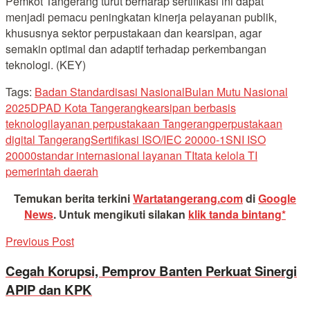
Pemkot Tangerang turut berharap sertifikasi ini dapat
menjadi pemacu peningkatan kinerja pelayanan publik,
khususnya sektor perpustakaan dan kearsipan, agar
semakin optimal dan adaptif terhadap perkembangan
teknologi. (KEY)
Tags:
Badan Standardisasi Nasional
Bulan Mutu Nasional
2025
DPAD Kota Tangerang
kearsipan berbasis
teknologi
layanan perpustakaan Tangerang
perpustakaan
digital Tangerang
Sertifikasi ISO/IEC 20000-1
SNI ISO
20000
standar internasional layanan TI
tata kelola TI
pemerintah daerah
Temukan berita terkini
Wartatangerang.com
di
Google
News
.
Untuk mengikuti silakan
klik tanda bintang*
Previous Post
Cegah Korupsi, Pemprov Banten Perkuat Sinergi
APIP dan KPK