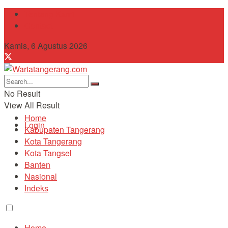
Tentang Kami
Contact
Kamis, 6 Agustus 2026
No Result
View All Result
Home
Login
Kabupaten Tangerang
Kota Tangerang
Kota Tangsel
Banten
Nasional
Indeks
Home