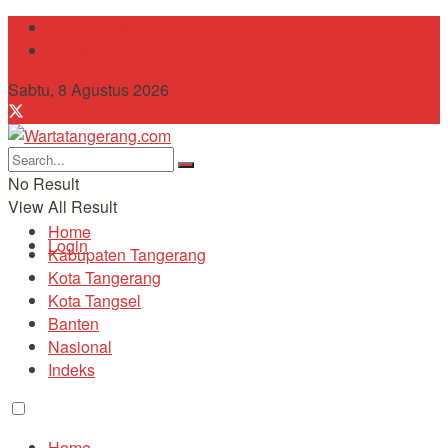
Tentang Kami
Contact
Sabtu, 8 Agustus 2026
No Result
View All Result
Home
Login
Kabupaten Tangerang
Kota Tangerang
Kota Tangsel
Banten
Nasional
Indeks
Home