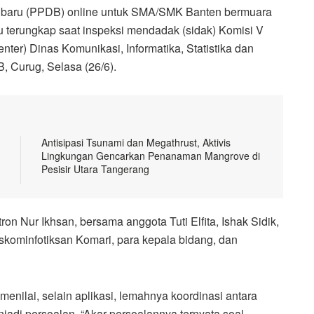
 baru (PPDB) online untuk SMA/SMK Banten bermuara
tu terungkap saat inspeksi mendadak (sidak) Komisi V
er) Dinas Komunikasi, Informatika, Statistika dan
, Curug, Selasa (26/6).
Antisipasi Tsunami dan Megathrust, Aktivis
Lingkungan Gencarkan Penanaman Mangrove di
Pesisir Utara Tangerang
n Nur Ikhsan, bersama anggota Tuti Elfita, Ishak Sidik,
skominfotiksan Komari, para kepala bidang, dan
nilai, selain aplikasi, lemahnya koordinasi antara
jadi persoalan. “Akar persoalannya ternyata soal