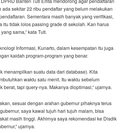
DPRD Banten Tuti Elfita mendorong agar pendaftaran
 ada sekitar 22 ribu pendaftar yang belum melakukan
ir pendaftaran. Sementara masih banyak yang verifikasi,
 itu tidak lolos passing grade di sekolah. Kan harus
yang sama,” kata Tuti.
nologi Informasi, Kunarto, dalam kesempatan itu juga
engan kaidah program-program yang benar.
 menampilkan suatu data dari database). Kita
butuhkan waktu satu menit. Itu waktu sebelum
k berat, tapi query-nya. Makanya dioptimasi,” ujarnya.
kan, sesuai dengan arahan gubernur pihaknya terus
ubernur, saya kawal tujuh hari tujuh malam, bisa
akat masih tinggi. Akhirnya saya rekomendasi ke Disdik
bernur,” ujarnya.