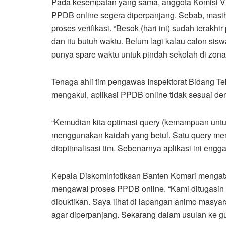
Pada kesempatan yang sama, anggota Komisi V 
PPDB online segera diperpanjang. Sebab, masih
proses verifikasi. “Besok (hari ini) sudah terakh
dan itu butuh waktu. Belum lagi kalau calon siswa
punya spare waktu untuk pindah sekolah di zona 
Tenaga ahli tim pengawas Inspektorat Bidang Tek
mengakui, aplikasi PPDB online tidak sesuai d
“Kemudian kita optimasi query (kemampuan untuk
menggunakan kaidah yang betul. Satu query mem
dioptimalisasi tim. Sebenarnya aplikasi ini engga
Kepala Diskominfotiksan Banten Komari mengata
mengawal proses PPDB online. “Kami ditugasin g
dibuktikan. Saya lihat di lapangan animo masyar
agar diperpanjang. Sekarang dalam usulan ke gu