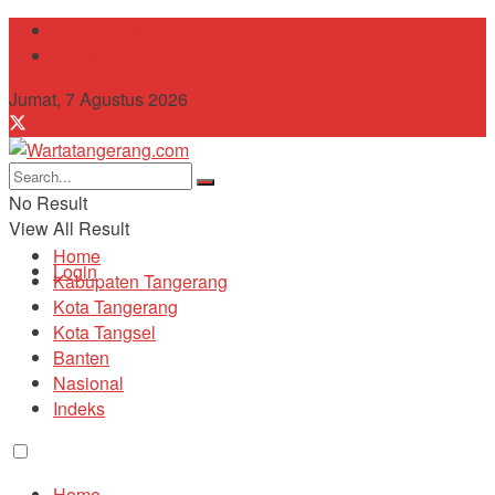
Tentang Kami
Contact
Jumat, 7 Agustus 2026
No Result
View All Result
Home
Login
Kabupaten Tangerang
Kota Tangerang
Kota Tangsel
Banten
Nasional
Indeks
Home