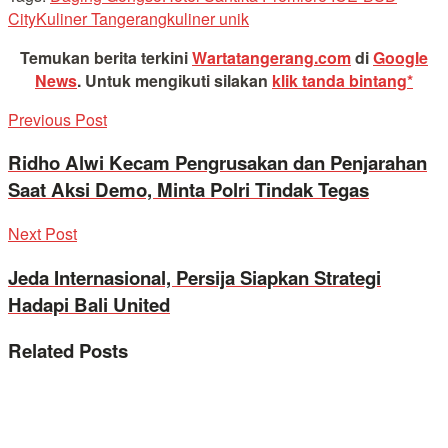
City
Kuliner Tangerang
kuliner unik
Temukan berita terkini
Wartatangerang.com
di
Google
News
.
Untuk mengikuti silakan
klik tanda bintang*
Previous Post
Ridho Alwi Kecam Pengrusakan dan Penjarahan
Saat Aksi Demo, Minta Polri Tindak Tegas
Next Post
Jeda Internasional, Persija Siapkan Strategi
Hadapi Bali United
Related
Posts