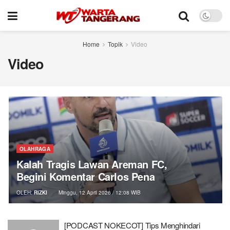
Home
Topik
Video
Video
OLAHRAGA
Kalah Tragis Lawan Areman FC,
Begini Komentar Carlos Pena
OLEH:
RIZKI
Minggu, 12 April 2026 / 12:08 WIB
[PODCAST NOKECOT] Tips Menghindari