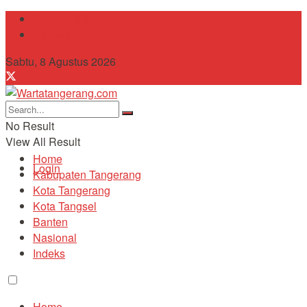
Tentang Kami
Contact
Sabtu, 8 Agustus 2026
No Result
View All Result
Home
Login
Kabupaten Tangerang
Kota Tangerang
Kota Tangsel
Banten
Nasional
Indeks
Home