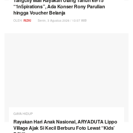
Tangcity Mall Rayakan Ulang Tahun ke-15
“1n5pirations”, Ada Konser Rony Parulian
hingga Voucher Belanja
OLEH:
RIZKI
Senin, 3 Agustus 2026 / 13:07 WIB
GAYA HIDUP
Rayakan Hari Anak Nasional, ARYADUTA Lippo
Village Ajak Si Kecil Berburu Foto Lewat “Kids’