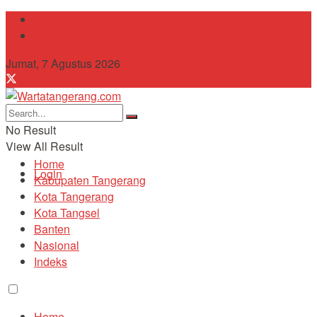
Tentang Kami
Contact
Jumat, 7 Agustus 2026
No Result
View All Result
Home
Login
Kabupaten Tangerang
Kota Tangerang
Kota Tangsel
Banten
Nasional
Indeks
Home