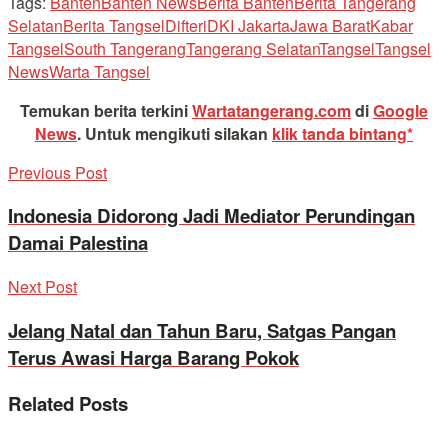
Tags:
Banten
Banten News
Berita Banten
Berita Tangerang
Selatan
Berita Tangsel
Difteri
DKI Jakarta
Jawa Barat
Kabar
Tangsel
South Tangerang
Tangerang Selatan
Tangsel
Tangsel
News
Warta Tangsel
Temukan berita terkini
Wartatangerang.com
di
Google
News
.
Untuk mengikuti silakan
klik tanda bintang*
Previous Post
Indonesia Didorong Jadi Mediator Perundingan
Damai Palestina
Next Post
Jelang Natal dan Tahun Baru, Satgas Pangan
Terus Awasi Harga Barang Pokok
Related
Posts