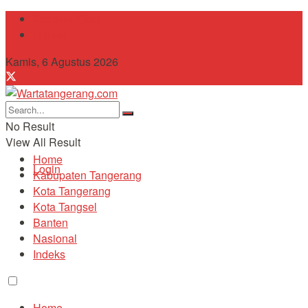
Tentang Kami
Contact
Kamis, 6 Agustus 2026
No Result
View All Result
Home
Login
Kabupaten Tangerang
Kota Tangerang
Kota Tangsel
Banten
Nasional
Indeks
Home