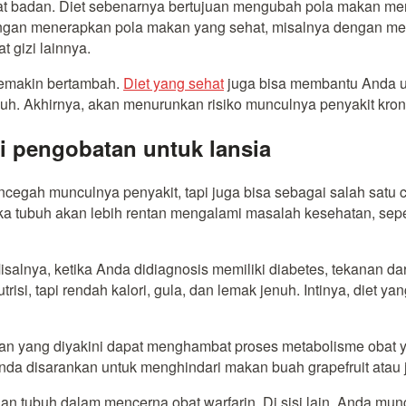
at badan. Diet sebenarnya bertujuan mengubah pola makan men
ngan menerapkan pola makan yang sehat, misalnya dengan me
t gizi lainnya.
semakin bertambah.
Diet yang sehat
juga bisa membantu Anda u
buh. Akhirnya, akan menurunkan risiko munculnya penyakit kron
ai pengobatan untuk lansia
cegah munculnya penyakit, tapi juga bisa sebagai salah satu c
tubuh akan lebih rentan mengalami masalah kesehatan, seperti 
isalnya, ketika Anda didiagnosis memiliki diabetes, tekanan dara
si, tapi rendah kalori, gula, dan lemak jenuh. Intinya, diet
n yang diyakini dapat menghambat proses metabolisme obat ya
nda disarankan untuk menghindari makan buah grapefruit atau j
n tubuh dalam mencerna obat warfarin. Di sisi lain, Anda mu