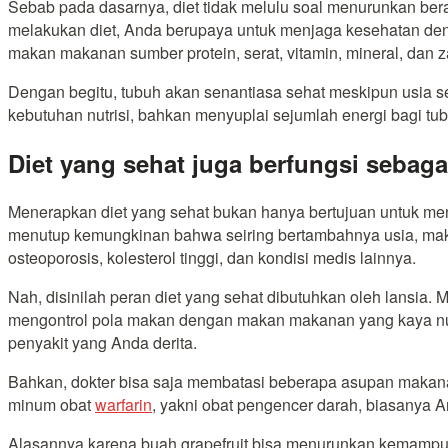
Sebab pada dasarnya, diet tidak melulu soal menurunkan ber
melakukan diet, Anda berupaya untuk menjaga kesehatan de
makan makanan sumber protein, serat, vitamin, mineral, dan za
Dengan begitu, tubuh akan senantiasa sehat meskipun usia 
kebutuhan nutrisi, bahkan menyuplai sejumlah energi bagi tu
Diet yang sehat juga berfungsi sebag
Menerapkan diet yang sehat bukan hanya bertujuan untuk men
menutup kemungkinan bahwa seiring bertambahnya usia, maka 
osteoporosis, kolesterol tinggi, dan kondisi medis lainnya.
Nah, disinilah peran diet yang sehat dibutuhkan oleh lansia. M
mengontrol pola makan dengan makan makanan yang kaya nutri
penyakit yang Anda derita.
Bahkan, dokter bisa saja membatasi beberapa asupan makana
minum obat
warfarin
, yakni obat pengencer darah, biasanya A
Alasannya karena buah grapefruit bisa menurunkan kemampua