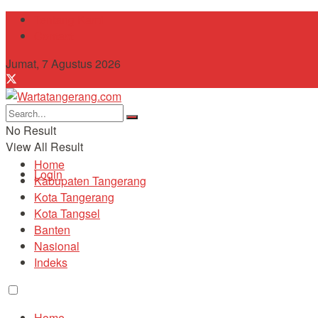
Tentang Kami
Contact
Jumat, 7 Agustus 2026
No Result
View All Result
Home
Login
Kabupaten Tangerang
Kota Tangerang
Kota Tangsel
Banten
Nasional
Indeks
Home