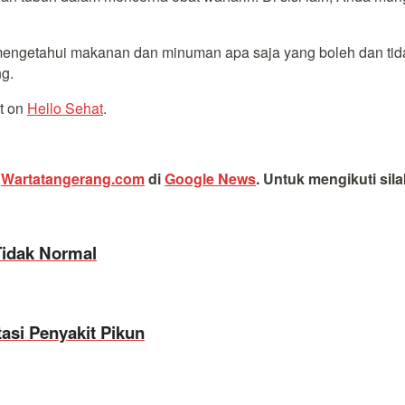
 mengetahui makanan dan minuman apa saja yang boleh dan tida
g.
st on
Hello Sehat
.
i
Wartatangerang.com
di
Google News
.
Untuk mengikuti sil
Tidak Normal
asi Penyakit Pikun