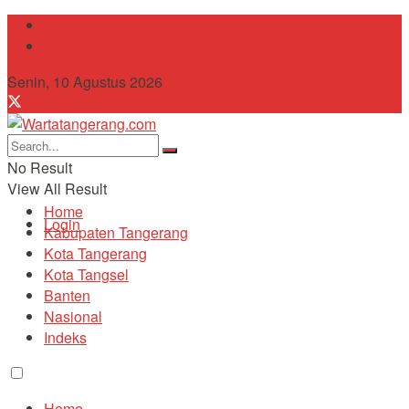
Tentang Kami
Contact
Senin, 10 Agustus 2026
No Result
View All Result
Home
Login
Kabupaten Tangerang
Kota Tangerang
Kota Tangsel
Banten
Nasional
Indeks
Home