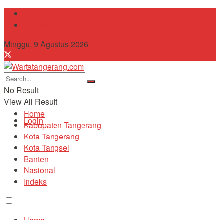
Tentang Kami
Contact
Minggu, 9 Agustus 2026
No Result
View All Result
Home
Login
Kabupaten Tangerang
Kota Tangerang
Kota Tangsel
Banten
Nasional
Indeks
Home