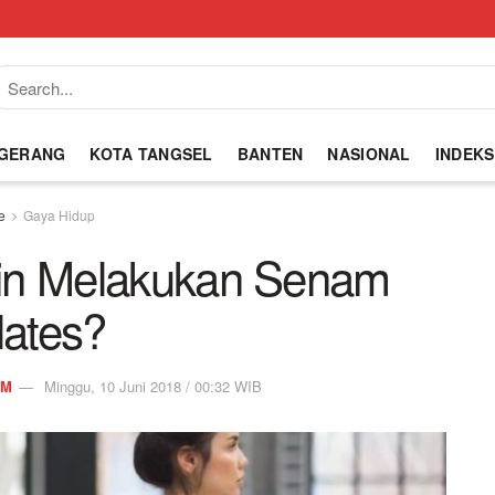
NGERANG
KOTA TANGSEL
BANTEN
NASIONAL
INDEKS
e
Gaya Hidup
in Melakukan Senam
lates?
OM
Minggu, 10 Juni 2018 / 00:32 WIB