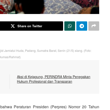
Share on Twitter
d Jamiatul Huda, Padang, Sumatra Barat, Senin (21/5) siang. (Foto:
Humas/Rahmat)
Aksi di Kejagung, PERINDRA Minta Penegakan
Hukum Profesional dan Transparan
 bahwa Peraturan Presiden (Perpres) Nomor 20 Tahun