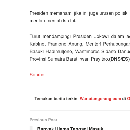
Presiden memahami jika ini juga urusan politi
mentah-mentah isu ini
.
Turut mendampingi Presiden Jokowi dalam acar
Kabinet Pramono Anung, Menteri Perhubunga
Basuki Hadimuljono, Wantimpres Sidarto Dan
Provinsi Sumatra Barat Irwan Prayitno.
(DNS/ES)
Source
Temukan berita terkini
Wartatangerang.com
di
G
Previous Post
Banyak Ulama Tangsel Masuk