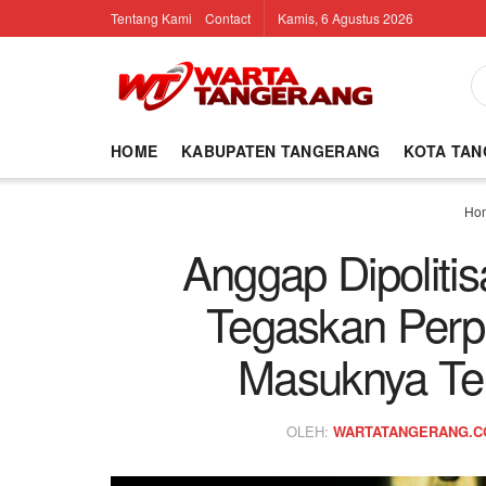
Tentang Kami
Contact
Kamis, 6 Agustus 2026
HOME
KABUPATEN TANGERANG
KOTA TA
Ho
Anggap Dipolitis
Tegaskan Perpr
Masuknya Te
OLEH:
WARTATANGERANG.