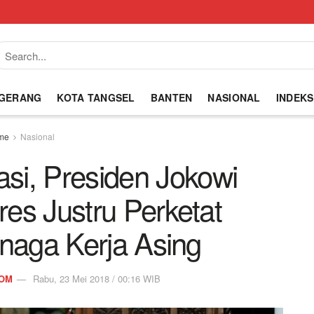
NGERANG
KOTA TANGSEL
BANTEN
NASIONAL
INDEKS
me
Nasional
asi, Presiden Jokowi
es Justru Perketat
naga Kerja Asing
COM
Rabu, 23 Mei 2018 / 00:16 WIB