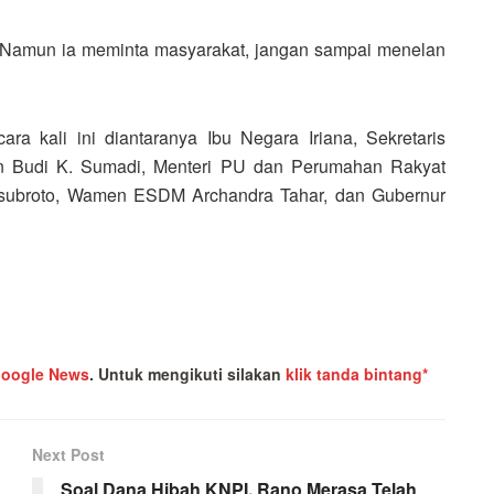
k. Namun ia meminta masyarakat, jangan sampai menelan
a kali ini diantaranya Ibu Negara Iriana, Sekretaris
n Budi K. Sumadi, Menteri PU dan Perumahan Rakyat
usubroto, Wamen ESDM Archandra Tahar, dan Gubernur
oogle News
.
Untuk mengikuti silakan
klik tanda bintang*
Next Post
Soal Dana Hibah KNPI, Rano Merasa Telah