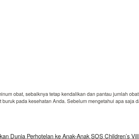
minum obat, sebaiknya tetap kendalikan dan pantau jumlah ob
bat buruk pada kesehatan Anda. Sebelum mengetahui apa saja 
kan Dunia Perhotelan ke Anak-Anak SOS Children’s Vil