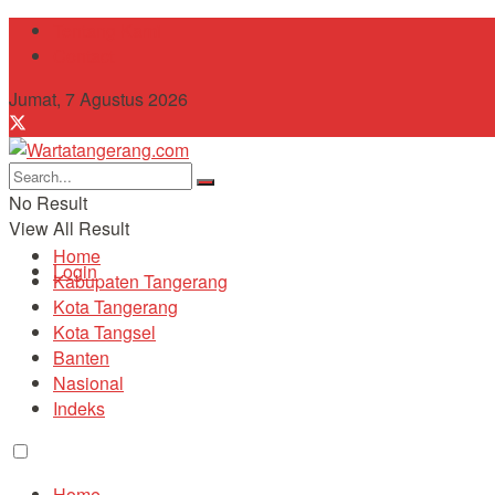
Tentang Kami
Contact
Jumat, 7 Agustus 2026
No Result
View All Result
Home
Login
Kabupaten Tangerang
Kota Tangerang
Kota Tangsel
Banten
Nasional
Indeks
Home