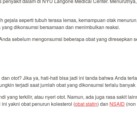
alis penyakit dalam di NYU Langone Medical Center. Menurutny
lah gejala seperti tubuh terasa lemas, kemampuan otak menurun,
 apa yang dikonsumsi bersamaan dan menimbulkan reaksi.
ter Anda sebelum mengonsumsi beberapa obat yang diresepkan 
n otot? Jika ya, hati-hati bisa jadi ini tanda bahwa Anda terl
kin terjadi saat jumlah obat yang dikonsumsi terlalu banyak a
di yang terkilir, atau nyeri otot. Namun, ada juga rasa sakit l
ini yakni obat penurun kolesterol (
obat statin
) dan
NSAID
(non 