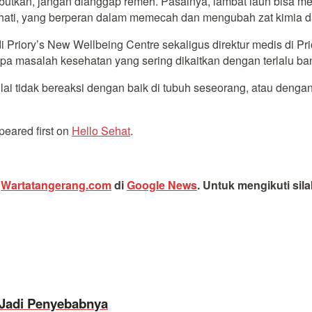
ebutkan, jangan dianggap remeh. Pasalnya, lambat laun bisa 
ati, yang berperan dalam memecah dan mengubah zat kimia dala
i Priory’s New Wellbeing Centre sekaligus direktur medis di Pri
a masalah kesehatan yang sering dikaitkan dengan terlalu ba
ai tidak bereaksi dengan baik di tubuh seseorang, atau dengan
eared first on
Hello Sehat
.
i
Wartatangerang.com
di
Google News
.
Untuk mengikuti sil
 Jadi Penyebabnya