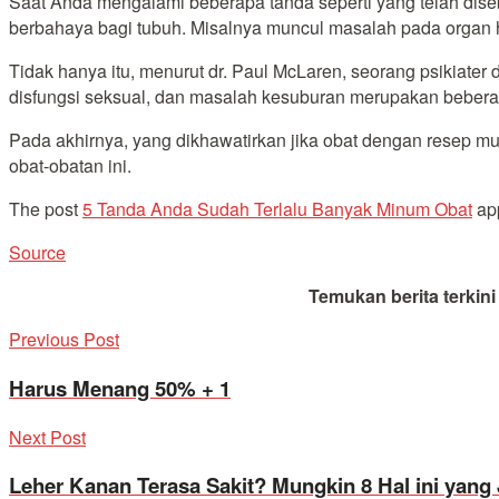
Saat Anda mengalami beberapa tanda seperti yang telah dis
berbahaya bagi tubuh. Misalnya muncul masalah pada organ h
Tidak hanya itu, menurut dr. Paul McLaren, seorang psikiater d
disfungsi seksual, dan masalah kesuburan merupakan beberap
Pada akhirnya, yang dikhawatirkan jika obat dengan resep mul
obat-obatan ini.
The post
5 Tanda Anda Sudah Terlalu Banyak Minum Obat
app
Source
Temukan berita terkin
Previous Post
Harus Menang 50% + 1
Next Post
Leher Kanan Terasa Sakit? Mungkin 8 Hal ini yang