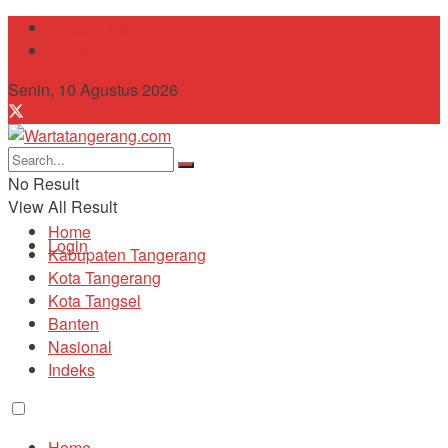
Tentang Kami
Contact
Senin, 10 Agustus 2026
No Result
View All Result
Home
Login
Kabupaten Tangerang
Kota Tangerang
Kota Tangsel
Banten
Nasional
Indeks
Home