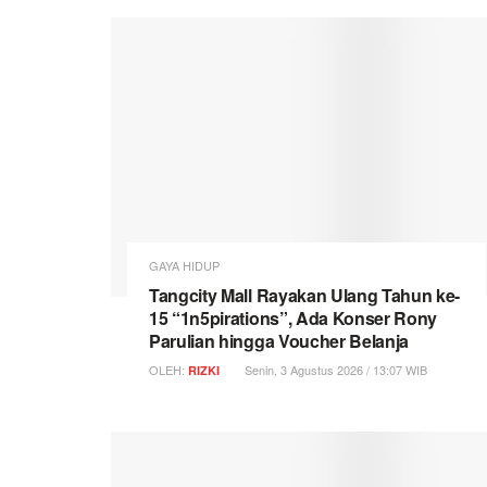
GAYA HIDUP
Tangcity Mall Rayakan Ulang Tahun ke-
15 “1n5pirations”, Ada Konser Rony
Parulian hingga Voucher Belanja
OLEH:
Senin, 3 Agustus 2026 / 13:07 WIB
RIZKI