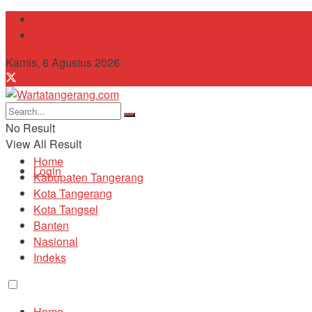
Tentang Kami
Contact
Kamis, 6 Agustus 2026
No Result
View All Result
Home
Login
Kabupaten Tangerang
Kota Tangerang
Kota Tangsel
Banten
Nasional
Indeks
Home