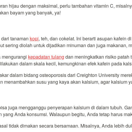
n hijau dengan maksimal, perlu tambahan vitamin C, misalnya 
 makan bayam yang banyak, ya!
h dari tanaman
kopi
, teh, dan cokelat. Ini berarti asupan kafei
sebut sering diolah untuk dijadikan minuman dan juga makanan, 
sa mengurangi
kepadatan tulang
dan meningkatkan risiko patah t
lakukan dalam skala kecil, kemungkinan efek kafein pada kalsiu
pakar dalam bidang osteoporosis dari Creighton University me
 menambahkan susu yang kaya akan kalsium, agar kalsium yan
 bisa juga mengganggu penyerapan kalsium di dalam tubuh. Gan
 yang Anda konsumsi. Walaupun begitu, Anda tetap harus maka
sal tidak dimakan secara bersamaan. Misalnya, Anda lebih du