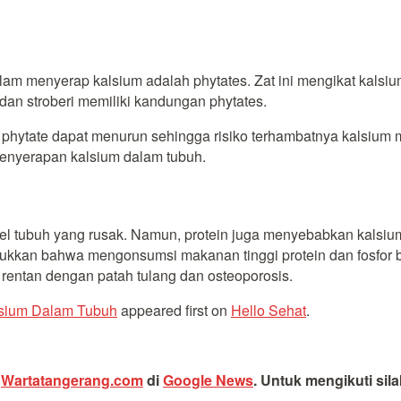
lam menyerap kalsium adalah phytates. Zat ini mengikat kalsiu
 dan stroberi memiliki kandungan phytates.
phytate dapat menurun sehingga risiko terhambatnya kalsium men
penyerapan kalsium dalam tubuh.
 tubuh yang rusak. Namun, protein juga menyebabkan kalsium l
unjukkan bahwa mengonsumsi makanan tinggi protein dan fosfor 
 rentan dengan patah tulang dan osteoporosis.
sium Dalam Tubuh
appeared first on
Hello Sehat
.
i
Wartatangerang.com
di
Google News
.
Untuk mengikuti sil