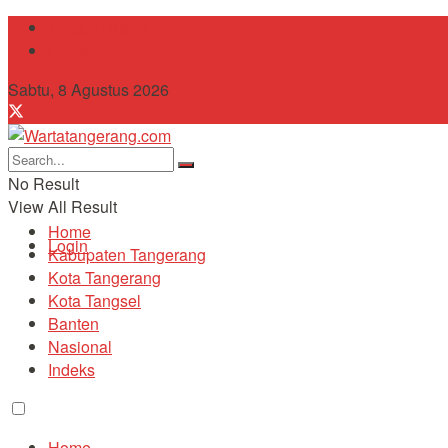
Tentang Kami
Contact
Sabtu, 8 Agustus 2026
No Result
View All Result
Home
Login
Kabupaten Tangerang
Kota Tangerang
Kota Tangsel
Banten
Nasional
Indeks
Home