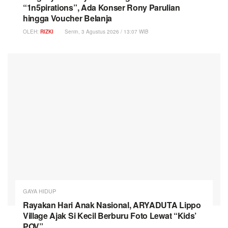
“1n5pirations”, Ada Konser Rony Parulian
hingga Voucher Belanja
OLEH:
RIZKI
Senin, 3 Agustus 2026 / 13:07 WIB
GAYA HIDUP
Rayakan Hari Anak Nasional, ARYADUTA Lippo
Village Ajak Si Kecil Berburu Foto Lewat “Kids’
POV”