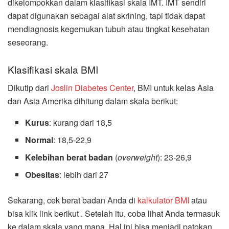
dikelompokkan dalam klasifikasi skala IMT. IMT sendiri
dapat digunakan sebagai alat skrining, tapi tidak dapat
mendiagnosis kegemukan tubuh atau tingkat kesehatan
seseorang.
Klasifikasi skala BMI
Dikutip dari
Joslin Diabetes Center
, BMI untuk kelas Asia
dan Asia Amerika dihitung dalam skala berikut:
Kurus
: kurang dari 18,5
Normal
: 18,5-22,9
Kelebihan berat badan
(
overweight
): 23-26,9
Obesitas
: lebih dari 27
Sekarang, cek berat badan Anda di
kalkulator BMI
atau
bisa klik link berikut . Setelah itu, coba lihat Anda termasuk
ke dalam skala yang mana. Hal ini bisa menjadi patokan