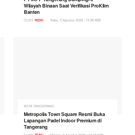
Wilayah Binaan Saat Verifikasi ProKlim
Banten
OLEH:
Rabu, 5 Agustus 2026 / 15:38 WIB
RIZKI
KOTA TANGERANG
Metropolis Town Square Resmi Buka
Lapangan Padel Indoor Premium di
Tangerang
OLEH:
Minggu, 2 Agustus 2026 / 12:23 WIB
RIZKI