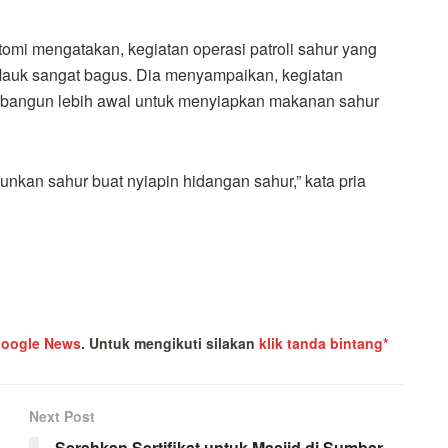
mi mengatakan, kegiatan operasi patroli sahur yang
Mauk sangat bagus. Dia menyampaikan, kegiatan
 bangun lebih awal untuk menyiapkan makanan sahur
unkan sahur buat nyiapin hidangan sahur,” kata pria
oogle News
.
Untuk mengikuti silakan
klik tanda bintang*
Next Post
Serahkan Sertifikat untuk Masjid di Sumbar,