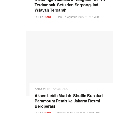
Terdampak, Setu dan Serpong Jadi
Wilayah Terparah
OLEH:
Rabu, 5 Agustus 2026 / 19:47 WIB
RIZKI
KABUPATEN TANGERANG
Akses Lebih Mudah, Shuttle Bus dari
Paramount Petals ke Jakarta Resmi
Beroperasi
OLEH:
Minggu, 2 Agustus 2026 / 12:30 WIB
RIZKI