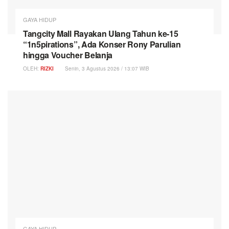
GAYA HIDUP
Tangcity Mall Rayakan Ulang Tahun ke-15
“1n5pirations”, Ada Konser Rony Parulian
hingga Voucher Belanja
OLEH:
RIZKI
Senin, 3 Agustus 2026 / 13:07 WIB
GAYA HIDUP